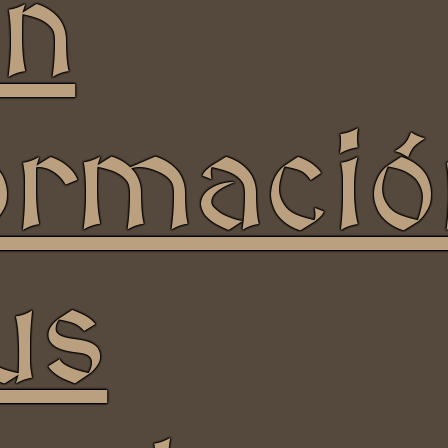
ón
ormació
ws