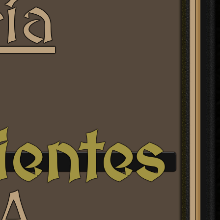
ía
ientes
A