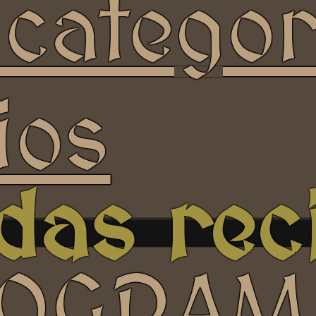
 categor
ios
das rec
OGRAM