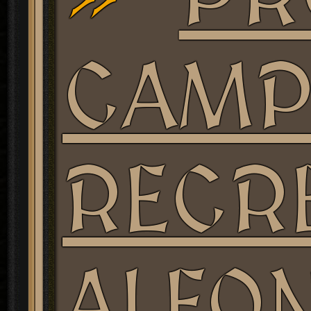
CAMP
RECR
ALFO