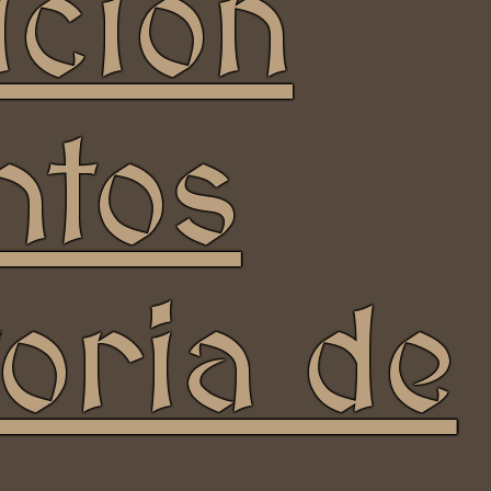
ición
Compañía Almogávar de Zaragoza
ntos
toria de