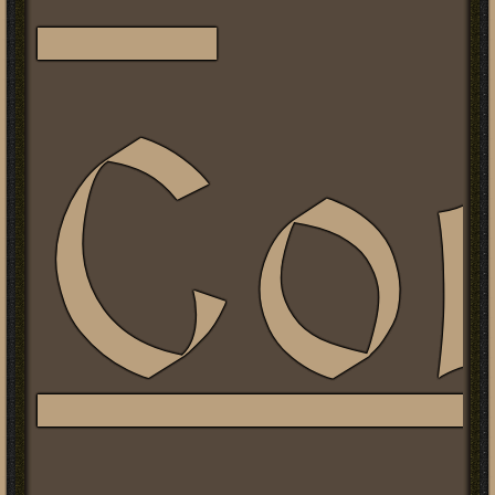
tó
Co