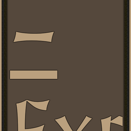
–
Compañía Almogávar de Zaragoza