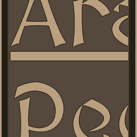
Ar
Pe